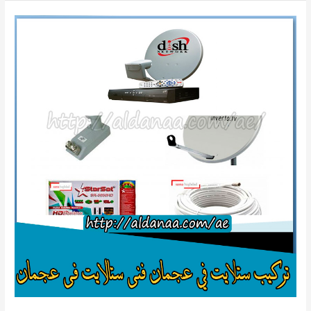
عامة
فى
عجمان
0505192479