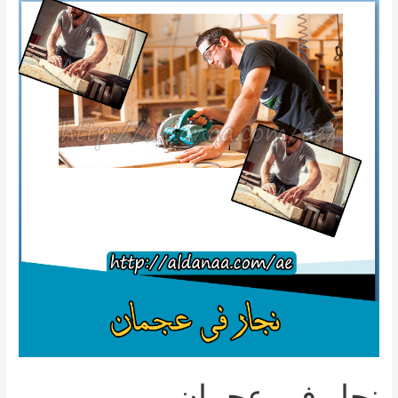
عجمان
01000173541
للايجار
نجار في عجمان