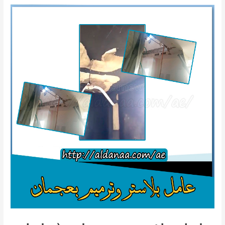
0505192479