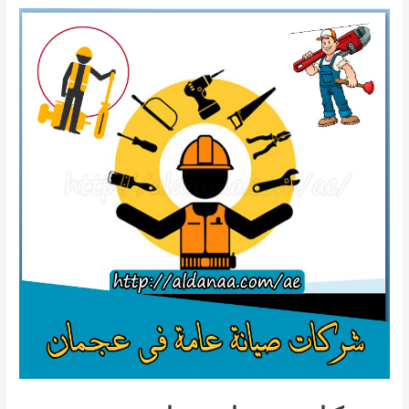
بالشارقة
للايجار