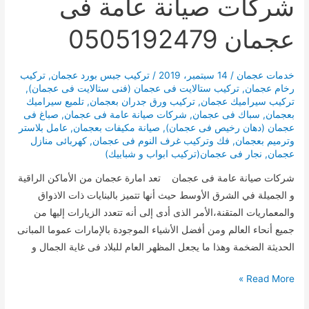
شركات صيانة عامة فى
عجمان 0505192479
خدمات عجمان
/
14 سبتمبر، 2019
/
تركيب جبس بورد عجمان
,
تركيب
رخام عجمان
,
تركيب ستالايت فى عجمان (فنى ستالايت فى عجمان)
,
تركيب سيراميك عجمان
,
تركيب ورق جدران بعجمان
,
تلميع سيراميك
بعجمان
,
سباك فى عجمان
,
شركات صيانة عامة فى عجمان
,
صباغ فى
عجمان (دهان رخيص فى عجمان)
,
صيانة مكيفات بعجمان
,
عامل بلاستر
وترميم بعجمان
,
فك وتركيب غرف النوم فى عجمان
,
كهربائى منازل
عجمان
,
نجار فى عجمان(تركيب ابواب و شبابيك)
شركات صيانة عامة فى عجمان تعد امارة عجمان من الأماكن الراقية
و الجميلة في الشرق الأوسط حيث أنها تتميز بالبنايات ذات الاذواق
والمعماريات المتقنة،الأمر الذى أدى إلى أنه تتعدد الزيارات إليها من
جميع أنحاء العالم ومن أفضل الأشياء الموجودة بالإمارات عموما المبانى
الحديثة الضخمة وهذا ما يجعل المظهر العام للبلاد فى غاية الجمال و
شركات
Read More »
صيانة