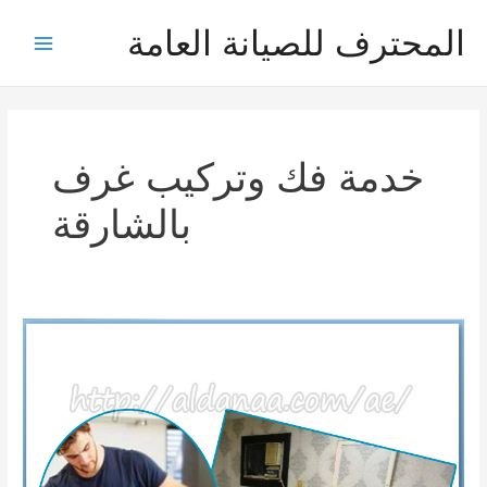
خطي
المحترف للصيانة العامة
لى
Main
لمحتوى
Menu
خدمة فك وتركيب غرف
بالشارقة