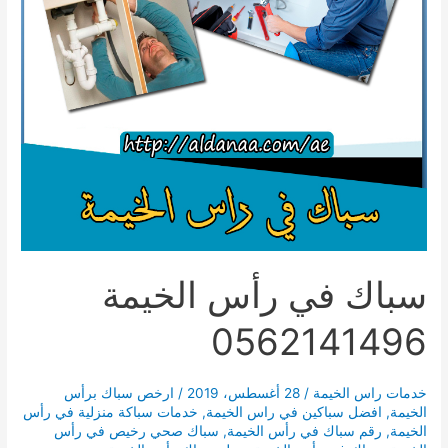
سباك في رأس الخيمة
0562141496
خدمات راس الخيمة
/
28 أغسطس، 2019
/
ارخص سباك برأس
الخيمة
,
افضل سباكين في راس الخيمة
,
خدمات سباكة منزلية في رأس
الخيمة
,
رقم سباك في رأس الخيمة
,
سباك صحي رخيص في رأس