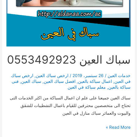
سباك العين 0553492923
خدمات العين
/
26 سبتمبر، 2019
/
ارخص سباك العين
,
ارخص سباك
في العين
,
اعمال سباكة بالعين
,
افضل سباك العين
,
سباك العين
,
فنى
سباكة بالعين
,
معلم سباكة في العين
سباك العين جميعنا على علم ان اعمال السباكة من اكثر الخدمات التى
تحتاج الى متخصصين محترفين للقيام باعمال التشطيبات للشقق
والبيوت والعمائر سباك منازل في العين
سباك
Read More »
العين