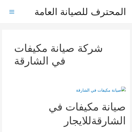
خطي
المحترف للصيانة العامة
لى
Main
لمحتوى
Menu
شركة صيانة مكيفات
في الشارقة
صيانة مكيفات في
الشارقةللايجار