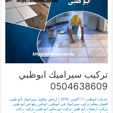
تركيب سيراميك ابوظبي
0504638609
خدمات ابوظبى
/
7 أكتوبر، 2019
/
ارخص مقاول سيراميك بأبو ظبي
,
افضل معلم تركيب سيراميك في أبوظبي
,
اوناش رفع في أبو ظبي
,
تركيب ارضيات أبو ظبي
,
تركيب بورسلين ابو ظبي
,
تركيب رخام