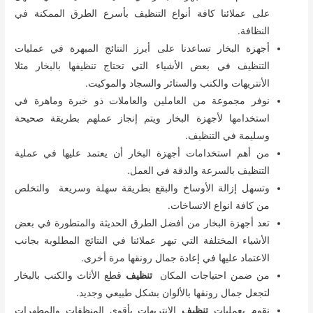
على عملائنا كافة أنواع التنظيف بأسرع الطرق الممكنة في
النظافة.
أجهزة البخار تساعدنا على أبرز النتائج المبهرة في عمليات
التنظيف في بعض الأشياء التي تحتاج تنظيفها بالبخار مثلا
الأنتريهات والكنب والستائر والسجاد والموكيت.
نوفر مجموعة من العاملين والعاملات ذو خبرة وماهرة في
استخدامها لأجهزة البخار ويتم إنجاز عملهم بطريقة صحيحة
وسليمة في التنظيف.
من أهم استخدامات أجهزة البخار أن يعتمد عليها في عملية
التنظيف بالسرعة والدقة في العمل.
وتسهل إزالة الأوساخ والبقع بطريقة سهلة وسريعة والتخلص
من كافة انواع الاتساخات.
تعد أجهزة البخار من أفضل الطرق الحديثة والمتطورة في بعض
الأشياء المختلفة التي تبهر عملائنا في النتائج المطلوبة بجانب
الاعتماد عليها في إعادة جمال رونقها مرة أخرى.
من ضمن احتياجات المكان
تنظيف
قطع الأثاث والكنب بالبخار
لتجعل جمال رونقها بالألوان بشكل طبيعي وجديد.
نقوم بعمليات
تنظيف
الانتريهات بأقوى المنظفات والمطهرات