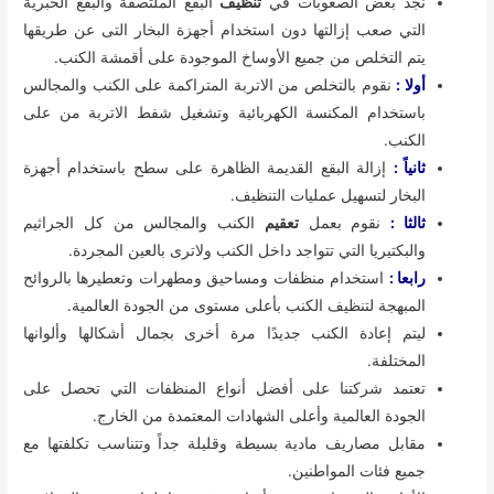
نجد بعض الصعوبات في
تنظيف
البقع الملتصقة والبقع الحبرية
التي صعب إزالتها دون استخدام أجهزة البخار التى عن طريقها
يتم التخلص من جميع الأوساخ الموجودة على أقمشة الكنب.
أولا :
نقوم بالتخلص من الاتربة المتراكمة على الكنب والمجالس
باستخدام المكنسة الكهربائية وتشغيل شفط الاتربة من على
الكنب.
ثانياً :
إزالة البقع القديمة الظاهرة على سطح باستخدام أجهزة
البخار لتسهيل عمليات التنظيف.
ثالثا :
نقوم بعمل
تعقيم
الكنب والمجالس من كل الجراثيم
والبكتيريا التي تتواجد داخل الكنب ولاترى بالعين المجردة.
رابعا :
استخدام منظفات ومساحيق ومطهرات وتعطيرها بالروائح
المبهجة لتنظيف الكنب بأعلى مستوى من الجودة العالمية.
ليتم إعادة الكنب جديدًا مرة أخرى بجمال أشكالها وألوانها
المختلفة.
تعتمد شركتنا على أفضل أنواع المنظفات التي تحصل على
الجودة العالمية وأعلى الشهادات المعتمدة من الخارج.
مقابل مصاريف مادية بسيطة وقليلة جداً وتتناسب تكلفتها مع
جميع فئات المواطنين.