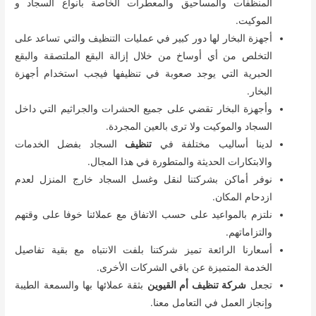
المنظفات والمساحيق والمعطرات الخاصة بأنواع السجاد و
الموكيت.
أجهزة البخار لها دور كبير في عمليات التنظيف والتي تساعد على
التخلص من أي أوساخ من خلال إزالة البقع الملتصقة والبقع
الحبرية التي يوجد صعوبة في تنظيفها فيجب استخدام أجهزة
البخار.
وأجهزة البخار تقضي على جميع الحشرات والجراثيم التي داخل
السجاد والموكيت ولا ترى بالعين المجردة.
لدينا أساليب مختلفة في
تنظيف
السجاد بفضل الخدمات
والابتكارات الحديثة والمتطورة في هذا المجال.
نوفر أماكن بشركتنا لنقل وغسل السجاد خارج المنزل لعدم
ازدحام المكان.
نلتزم بالمواعيد على حسب الاتفاق مع عملائنا خوفا على وقتهم
والتزاماتهم.
أسعارنا الرائعة تميز شركتنا بلفت الانتباه مع بقية تفاصيل
الخدمة المتميزة عن باقي الشركات الأخرى.
تجعل
شركة تنظيف أم القيوين
بثقة عملائها بها والسمعة الطيبة
وإنجاز العمل في التعامل معنا.