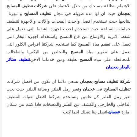
الاهتمام بنظافة مسبحك من خلال الاعتماد على
شركات تنظيف المسابح
بعجمان
حيث ان لها مدة طويلة فى مجال
تنظيف
المسابح
و تبهرنا
بنتائجها حيث تستخدم افضل واحدث المعدات والالات والاجهزة لتنظيف
حمامات السباحة حيث تستخدم احدث اجهزة الشفط التى تعمل على
شفط الاتربة والاوساخ من قاع المسبح واستخدام اجهزة البخار التى
تعمل على تعقيم مياة
المسبح
كما تستخدم شركتنا اقراص الكلور التى
تعمل على تطهير مياة
المسبح
والتخلص من البكتريا والطحالب
للمحافظة على مياة
المسبح
نظيفة ومن خدماتنا الاخرى
تنظيف ستائر
بالبخار بعجمان
شركة تنظيف مسابح بعجمان
تسعى دائما ان تكون من افضل شركات
تنظيف المسابح
فى
عجمان
وتغير رمل الفلتر وصيانة الفلتر حيث يجب
تغير رمل الفلتر كل عامين وتستخدم شركتنا افضل تقنيات التنظيف
الداخلى والخارجى والكشف عن الفلتر والمضخات فاذا كنت من سكان
امارة
عجمان
اتصل بينا نصلك اينما كنت