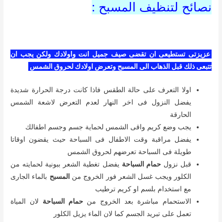
نصائح لتنظيف المسبح :
عزيزتى تستطيعى ان تقضى صيف جميل انت واولادك ولكن يجب ان
تتبعى ذلك قبل الذهاب الى المسبح وتعرض اولادك لحروق الشمس
اولا التعرف على حالة الطقس فاذا كانت درجة الحرارة شديدة
يفضل النزول فى اخر النهار لعدم التعرض لاشعة الشمس
الحارقة
يجب وضع كريم واقى الشمس لحماية جسم وجسم اطفالك
يفضل مراقبة وقت الاطفال فى السباحة حيث يقضون اوقاتا
طويلة فى السباحة تعرضهم لحروق الشمس
قبل نزول
حمام السباحة
يفضل تغطية الشعر ببونية لحمايته من
الكلور ويجب غسل الشعر فور الخروج من
المسبح
بالماء الجارى
مع استخدام بلسم او كريم ترطيب
الاستحمام مباشرة بعد الخروج من
حمام السباحة
لان المياة
تعمل على تبريد الجسم كما لان الماء يزيل الكلور