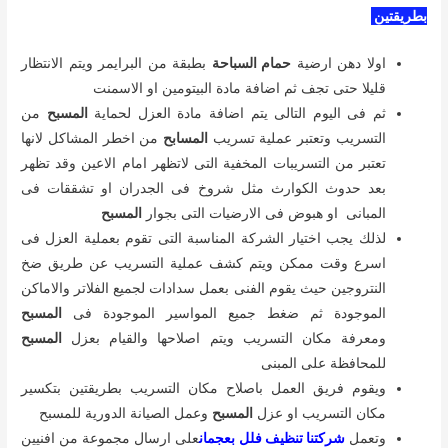
بطريقتين
اولا دهن ارضية
حمام السباحة
بطبقة من البرايمر ويتم الانتظار
قليلا حتى تجف ثم اضافة مادة البيتومين او الاسمنت
ثم فى اليوم التالى يتم اضافة مادة العزل لحماية
المسبح
من
التسريب وتعتبر عملية تسريب
المسابح
من اخطر المشاكل لانها
تعتبر من التسريبات المخفية التى لاتظهر امام الاعين وقد تظهر
بعد حدوث الكوارث مثل شروخ فى الجدران او تشققات فى
المبانى او هبوض فى الارضيات التى بجوار
المسبح
لذلك يجب اختيار الشركة المناسبة التى تقوم بعملية العزل فى
اسرع وقت ممكن ويتم كشف عملية التسريب عن طريق ضخ
النتروجين حيث يقوم الفنى بعمل سدادات لجميع الفلاتر والاماكن
الموجودة ثم ضغط جميع المواسير الموجودة فى
المسبح
ومعرفة مكان التسريب ويتم اصلاحها والقيام بعزل
المسبح
للمحافظة على المبنى
ويقوم فريق العمل باصلاح مكان التسريب بطريقتين بتكسير
مكان التسريب او عزل
المسبح
وعمل الصيانة الدورية للمسبح
وتعمل
شركتنا تنظيف فلل بعجمان
على ارسال مجموعة من افنيين