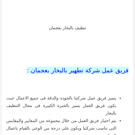
خاصين بالتنظيف ونقل احدث تطورات التنظيف الحديثة
والمتطورة
يتم الاستعانة ببعض الخبراء المتخصصين فى مجال مواد التنظيف
المستوردة والتى تعطى كفاءة عالية
تنظيف الاثاث بالبخار :
اذا كنت ترغب فى
تنظيف
الاثاث الخاص بمنزل تواصل مع شركة
تنظيف
عجمان بالبخار لانه الافضل على الاطلاق حيث توفر كافة
ادوات التنظيف اللازمة للتخلص من تراكم الاتربة والاوساخ
الموجودة على الاثاث سواء الاثاث الخشبى والمعدنى وتوفر
شركتنا ايضا
تنظيف فلل بعجمان
بحيث يقوم فريق العمل باستخدام منظفات خفيفة لقطع الاثاث
التى تتواجد خلف وتحت الاثاث
عدم استخدام
البخار
لتنظيف الاثاث المطلى
يتم استخدام البخار للاثاث المصنوع من الماهونى تبعا لتعليمات
المصنع