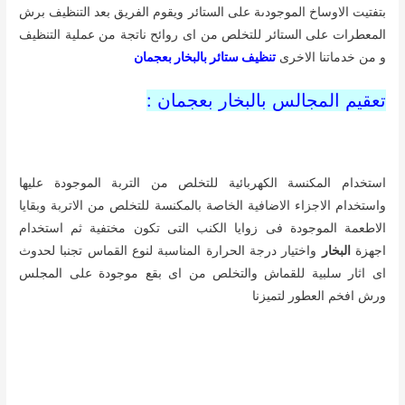
الاطعمة الموجودة فى زوايا الكنب التى تكون مختفية ثم استخدام
اجهزة
البخار
واختيار درجة الحرارة المناسبة لنوع القماس تجنبا لحدوث
اى اثار سلبية للقماش والتخلص من اى بقع موجودة على المجلس
ورش افخم العطور لتميزنا
تعقيم الموكيت بالبخار بعجمان:
تهوية الموكيت وازالتة الاتربة الموجودة عليه والتخلص من اى فتات من
الاطعمة ثم
تنظيفه بالبخار
لان من اكثر وسائل التعقيم المحاربة للجراثيم
والبكتريا والبقع وقد تسبب الاحراج والتسبب فى خسائر ونضطر الى
شراء موكيت اخر ولكن مع
شركة تطهير بالبخار
بعجمان
تجد غسيل
الموكيت كانه جديد