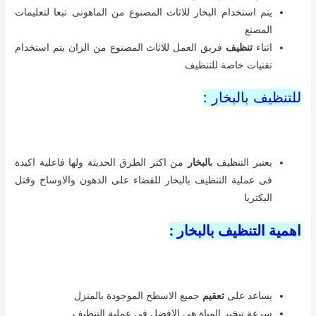
رواسب واوساخ موجودة فيها
التنظيف بالبخار يسهل عليك التخلص من اثار البقع الصعبة مثل
العلكة والصمغ
التنظيف ب
البخار
يعتبر الحل الامثل والبديل لاستخدام المواد
الكميائية التى تضر الاقمشة وتغير وبهتان الوانها
كما يعتبر الوسيلة الامنة لصحة الانسان محاولة
تنظيف
اى بقعة
فور سقوطها وخاصة على الكنب والسجاد لانها تعمل على تشويه
المنظر
استخدام المعطرات اثناء التنظيف لانها تعمل على الاحساس
بالاسترخاء والراحة
عدم استخدام المبيضات وامو مواد كميائية تؤثر على المفروشات
شركة تنظيف بالبخار بعجمان |01000173541| للايجار نبض الحياة
افضل شركة للخدمات المنزلية