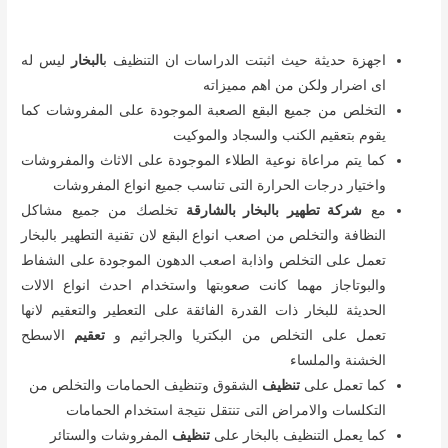
اجهزة حديثة حيث اثبتت الدراسات ان التنظيف ب
البخار
ليس له
اى اضرار ولكن من اهم مميزاته
التخلص من جميع البقع الصعبة الموجودة على المفروشات كما
يقوم بتعقيم الكنب والسجاد والموكيت
كما يتم مراعاة نوعية الطلاء الموجودة على الاثاث والمفروشات
واختيار درجات الحرارة التى تناسب جميع انواع المفروشات
مع
شركة تطهير بالبخار بالشارقة
تخلصك من جميع مشاكل
النظافة والتخلص من اصعب انواع البقع لان تقنية التطهير بالبخار
تعمل على التخلص واذابة اصعب الدهون الموجودة على الشفاط
والبوتاجاز مهما كانت صعوبتها واستخدام احدث انواع الالات
الحديثة للبخار ذات القدرة الفائقة على التعطير والتعقيم لانها
تعمل على التخلص من البكتريا والجراثيم و
تعقيم
الاسطح
الخشنة والملساء
كما تعمل على
تنظيف
الشقوق وتنظيف الحمامات والتخلص من
التكلسات والامراض التى تنتقل نتيجة استخدام الحمامات
كما يعمل التنظيف بالبخار على
تنظيف
المفروشات والستائر