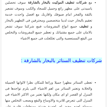
مع
شركات تنظيف الموكيت بالبخار بالشارقة
سوف تحصلين
ياسيدتى على مظهر رائع وجميل للسجاد والكنب وسوف تشعير
بالثقة والفخر امام ضيوفك واقاربك مع افضل واحدث خدمة
تعقيم بالبخار حيث لدينا متخصصين ومحترفين فى التطهير بالبخار
و
تنظيف
جميع انواع المفروشات فمع شركتنا سوف تشعر
بالامان على جميع مقتنياتك و تعطير جميع المفروشات والتخلص
من البقع المستعصية والتى تغللغلت فى جميع الاشياء
شركات تنظيف الستائر بالبخار بالشارقة :
تعطى الستائر مظهرا جميلا ورائعا للمكان نظرا لالوانها الجميلة
والخلابة وتعتبر الستائر من اهم الاشياء التى يلزم تواجدها فى
المنزل او القصر او اى مكان ولكنها تعتبر من الاكثر الاشياء فى
المنزل التى تتعرض للاتربة والاوساخ والبقع ويصعب التخلص منها
بسهولة لعدم وجود اى اجهزة حديثة ومنظفات قادرة على