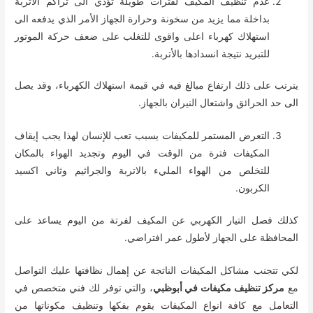
عدم تنظيف المكيف لفترات طويلة تؤدي الى تراكم الاتربة
بداخلة مما يزيد من سخونة وحرارة الجهاز الأمر الذي يدفعه الى
استهلاك كهرباء اعلى واقوى للتغلب على ضعف حركة الموتور
للتبريد نتيجة انسدادها بالأتربة.
يترتب على ذلك ارتفاع مبالغ فيه في قيمة استهلاك الكهرباء، وقد يصل
الى حد الحرائق واشتعال النيران بالجهاز.
التعرض المستمر للمكيفات يسبب تعب للإنسان لهذا يجب إيقاف
المكيفات فترة من الوقت في اليوم وتجديد الهواء بالمكان
للتخلص من الهواء المليء بالاتربة والجراثيم وثاني اكسيد
الكربون.
كذلك فصل التيار الكهربي عن المكيف لفرتة من اليوم يساعد على
المحافظة على الجهاز لأطول عمر افتراضي.
لكي تتجنب مشاكل المكيفات الناتجة عن إهمال نظافتها عليك التواصل
مع
مركز تنظيف مكيفات في أبوظبي
، والتي توفر لك فني متخصص في
التعامل مع كافة انواع المكيفات يقوم بفكها وتنظيف مكوناتها من