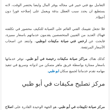
التعامل مع فني خبير في مجاله يوفر المال وايضا يختصر الوقت، لانه
يستطيع ان يحدد سبب العطل بدقة ويعمل على إصلاحه فورا دون
أخطاء.
فلا تجعل تقييمك الفني القائم على الصيانة للتكيف محصور في تكلفته
فهناك العديد من الفنيين المتخصصين يقدمون خدماتهم باسعار مميزة،
فابحث عن
ارخص فني صيانة مكيفات ابوظبي
، وابتعد عن اصحاب
الأسعار المرتفعة.
كذلك هناك
مراكز صيانة مكيفات رخيصة في أبو ظبي
، توفر خدماتها
باسعار ممتازة بواسطة فريق ماهر متمكن من ادواته وسريع في تنفيذ
مهامه نقدم خدماتنا لجميع سكان
ابو ظبي
.
مركز تصليح مكيفات في أبو ظبي
مركز صيانة تكييفات في أبو ظبي
، هو الجهة الوحيدة القادرة على
اصلاح