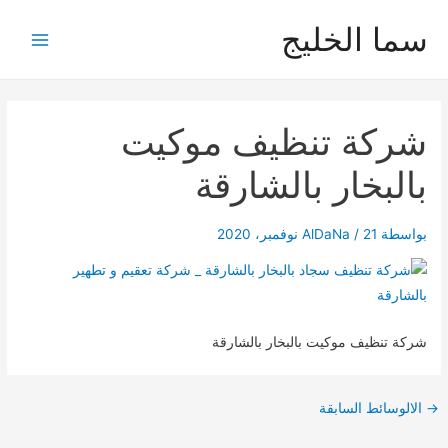
خطي
سما الخليج
لى
Main
لمحتوى
Menu
شركة تنظيف موكيت
بالبخار بالشارقة
بواسطة
21 نوفمبر، 2020
/
AlDaNa
شركة تنظيف موكيت بالبخار بالشارقة
Post
→
الالوسائط السابقة
navigation