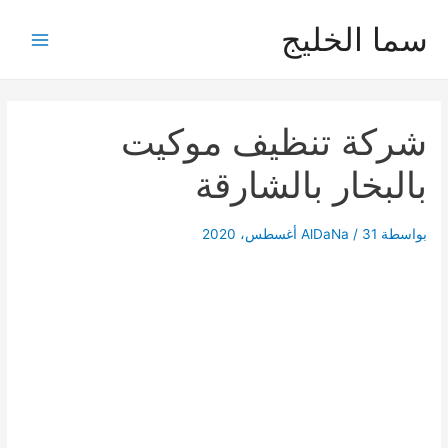
خطي
سما الخليج
لى
Main
لمحتوى
Menu
شركة تنظيف موكيت
بالبخار بالشارقة
بواسطة
31 أغسطس، 2020
/
AlDaNa