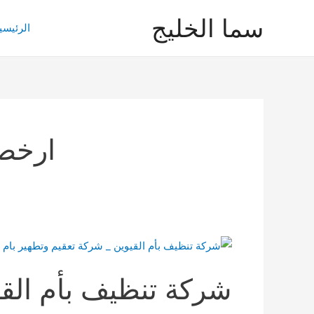
خطي
سما الخليج
لى
الرئيسي
لمحتوى
ارخص 
شركة تنظيف بأم القي