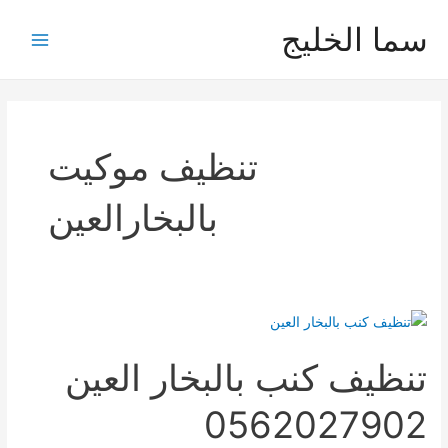
خطي
سما الخليج
لى
Main
لمحتوى
Menu
تنظيف موكيت
بالبخارالعين
تنظيف كنب بالبخار العين
0562027902