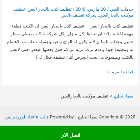
خدمات العين
/
20 مارس، 2018
/
تنظيف كنب بالبخار العين
,
تنظيف
موكيت بالبخارالعين
,
شركة تنظيف بالعين
تنظيف كنب بالبخار العين تنظيف كنب بالبخار العين ان الكنب قطعة
مهمة للغاية ولابد ان تجدها بكل منزل وكل شركة ،الكنب يعطي منظر
جميل وجذاب للمكان لانه يكون له الوان زاهية وجميلة ،لذلك ب الاهتمام
به وتنظيفه جيدا وعدم ترك اترية تتراكم فوق بعضها البعض حتي لاتضر
بالكنب ومنسوجات ،يجب الحرص أثناء تنظيفه فكل […]
تنظيف
قراءة المزيد »
كنب
بالبخار
العين
سما الخليج
>
تنظيف موكيت بالبخارالعين
0562027902
Copyright © 2026 سما الخليج | Powered by
قالب Astra للووردبريس
اتصل الان