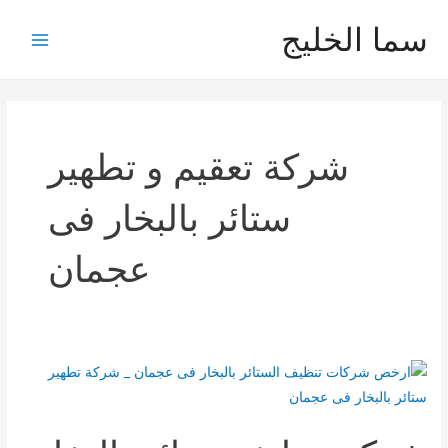
خطي
سما الخليج
لى
Main
لمحتوى
Menu
شركة تعقيم و تطهير
ستائر بالبخار فى
عجمان