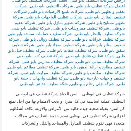
ارخض شركات التنظيف بابو ظبى
,
افضل شركات التنظيف بابو ظبى
,
افضل شركة تنظيف بابو ظبى
,
شركات التنظيف بابو ظبى
,
شركات
تعقيم و تطهير بابو ظبى
,
شركات تلميع الارضيات بابو ظبى
,
شركات
تنظيف المنازل بابو ظبى
,
شركات تنظيف الواجهات بابو ظبى
,
شركة
تطهير مسابح بابو ظبى
,
شركة تطهير منازل بابو ظبى
,
شركة تعقيم
بابوظبى
,
شركة تنظبف مفروشات بابو ظبى
,
شركة تنظيف بابو ظبى
,
شركة تنظيف بالبخار بابو ظبى
,
شركة تنظيف حمامات سباحه بابو ظبى
,
شركة تنظيف خزانات بابو ظبى
,
شركة تنظيف زوالى بابو ظبى
,
شركة
تنظيف ستائر بابو ظبى
,
شركة تنظيف سجاد بابو ظبى
,
شركة تنظيف
شقق بابو ظبى
,
شركة تنظيف غنفات بابو ظبى
,
شركة تنظيف فلل بابو
ظبى
,
شركة تنظيف فنادق بابو ظبى
,
شركة تنظيف كنب بابو ظبى
,
شركة تنظيف مبانى بابو ظبى
,
شركة تنظيف مدارس بابو ظبى
,
شركة
تنظيف مطابخ و ازالة الدهون بابو ظبى
,
شركة تنظيف مطاعم بابو ظبى
,
شركة تنظيف مكاتب بابو ظبى
,
شركة تنظيف موكيت بابو ظبى
,
شركة
تنظيف واجهات خارجية بابو ظبى
,
شركة تنظيف واجهات داخلية بابو
ظبى
,
شركة جلى رخام بابو ظبى
,
شكة تنظيف حدائق بابو ظبى
شركة تنظيف فى ابوظبى نبض الحياة شركة تنظيف فى ابوظبى
التنظيف عملية اساسية في كل منزل و يجب الاهتمام بها من اجل تمتع
كل اسرة بحياة صحية جيدة خالية من الأمراض والاوبئة بكافة أشكالهم
اعزائي شركة تنظيف فى ابوظبى تقدم خدمة التنظيف في مجالات
متعددة فهي تقوم بتنظيف المنازل والمساجد والفلل والشركات
والمؤسسات الكبري […]