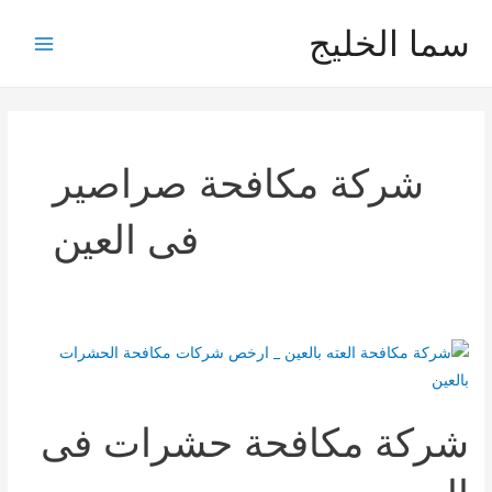
خطي
سما الخليج
لى
Main
لمحتوى
Menu
شركة مكافحة صراصير
فى العين
شركة مكافحة حشرات فى